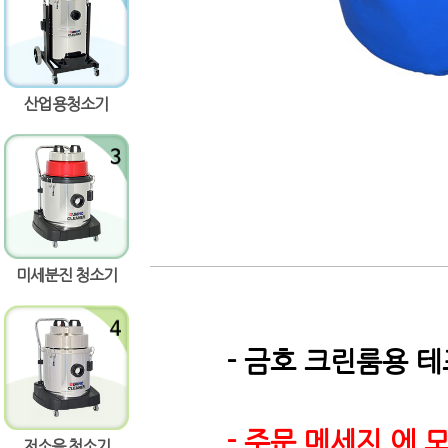
량증가
량감소
산업용청소기
미세분진 청소기
- 금호 크린룸용 
- 주문 메세지 에
저소음 청소기