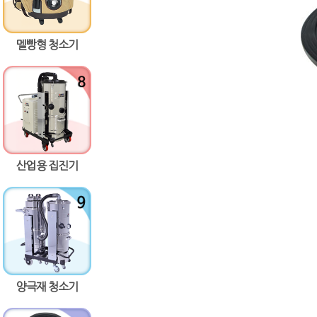
멜빵형 청소기
산업용 집진기
양극재 청소기