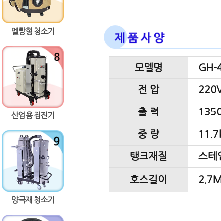
멜빵형 청소기
모델명
GH-
전 압
220V
출 력
135
산업용 집진기
중 량
11.7
탱크재질
스테
호스길이
2.7
양극재 청소기