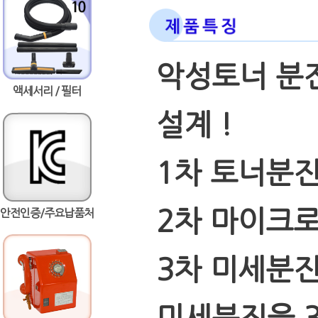
악성토너 분진
액세서리 / 필터
설계 !
1차 토너분진
2차 마이크
안전인증/주요납품처
3차 미세분