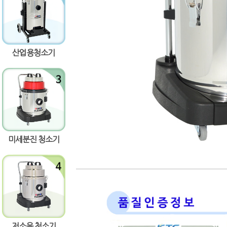
량증가
량감소
산업용청소기
미세분진 청소기
저소음 청소기