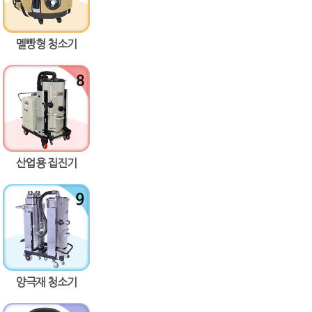
멜빵형 청소기
산업용 집진기
양극재 청소기