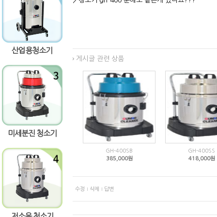
> 청소기 gh-400 분해도 같은게 있나요???
산업용청소기
게시글 관련 상품
미세분진 청소기
GH-400SB
GH-400SS
385,000원
418,000원
수정
삭제
답변
저소음 청소기