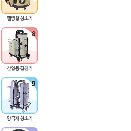
멜빵형 청소기
산업용 집진기
양극재 청소기