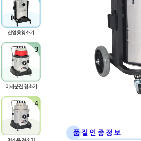
량증가
량감소
산업용청소기
미세분진 청소기
저소음 청소기