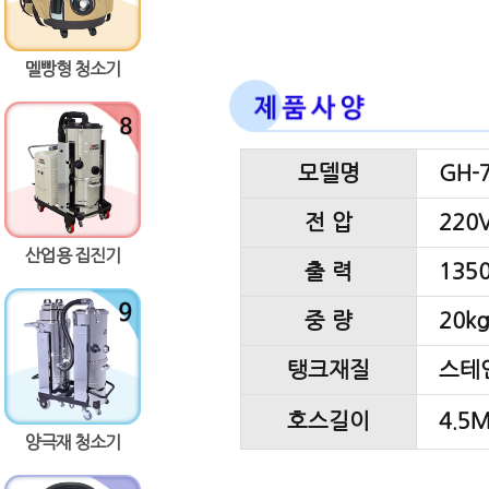
멜빵형 청소기
모델명
GH-
전 압
220V
산업용 집진기
출 력
135
중 량
20k
탱크재질
스테
호스길이
4.5
양극재 청소기