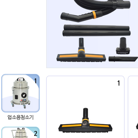
1
업소용청소기